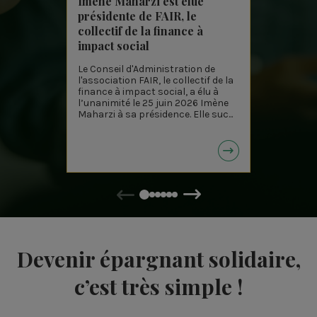
Imène Maharzi est élue
Baromè
présidente de FAIR, le
solidai
collectif de la finance à
donnen
impact social
sens à 
Le Conseil d'Administration de
Chaque a
l'association FAIR, le collectif de la
Croix pu
finance à impact social, a élu à
finance 
l’unanimité le 25 juin 2026 Imène
de la fi
Maharzi à sa présidence. Elle suc...
cette au
Précédent
Suivant
Devenir épargnant solidaire,
c’est très simple !