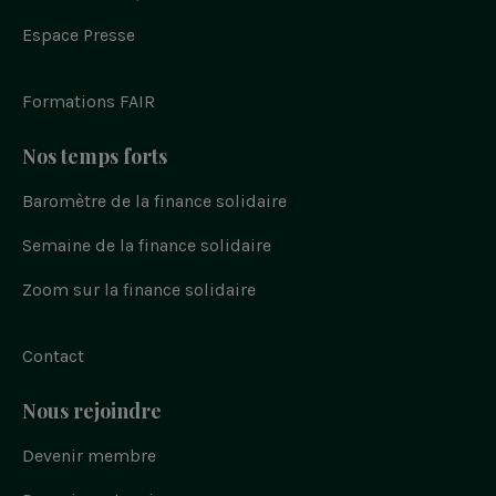
e
w
n
o
i
b
n
i
s
u
Espace Presse
o
t
t
t
o
t
a
u
k
e
g
b
r
r
e
Formations FAIR
a
m
Nos temps forts
Baromètre de la finance solidaire
Semaine de la finance solidaire
Zoom sur la finance solidaire
Contact
Nous rejoindre
Devenir membre