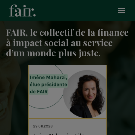
Bascu
le
men
FAIR, le collectif de la finance
mobi
à impact social au service
d’un monde plus juste.
29.06.2026
24.06.20