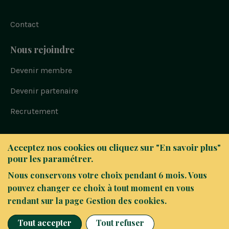
Contact
Nous rejoindre
Devenir membre
Devenir partenaire
Recrutement
Bloc
© FAIR 2023
Acceptez nos cookies ou cliquez sur "En savoir plus"
-
Politique de confidentialité
pour les paramétrer.
Navigation
sous
Nous conservons votre choix pendant 6 mois. Vous
Mentions légales
pied
pouvez changer ce choix à tout moment en vous
Alerte fraude / vigilance
de
rendant sur la page Gestion des cookies.
page
Gestion des cookies
Tout accepter
Tout refuser