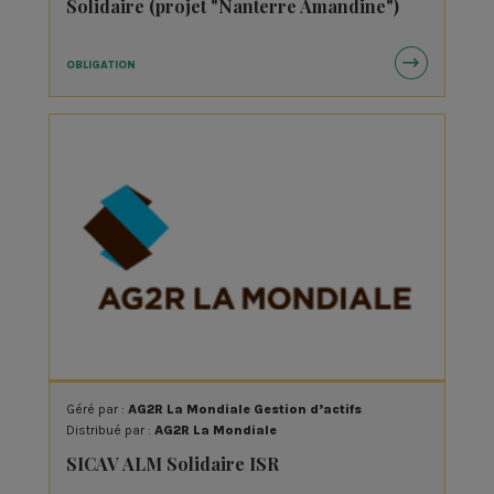
Solidaire (projet "Nanterre Amandine")
PhiTrust Partenaires
Rothschild & Co Asset Management
OBLIGATION
SIDI
Sienna Investment Managers
SNL-Prologues
Société Générale
SOLIKO
Terrafine
Terre de Liens
Urban Solidarité Investissement
UrbanCoop
Vasco
Géré par :
AG2R La Mondiale Gestion d’actifs
Villages Vivants
Distribué par :
AG2R La Mondiale
SICAV ALM Solidaire ISR