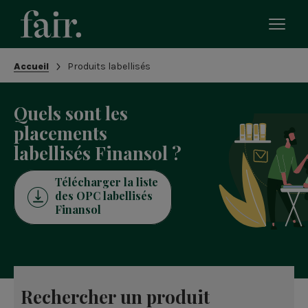
Bascu
le
men
Fil
Accueil
Produits labellisés
mobi
d'Ariane
Quels sont les
placements
labellisés Finansol ?
Télécharger la liste
des OPC labellisés
Finansol
Rechercher un produit