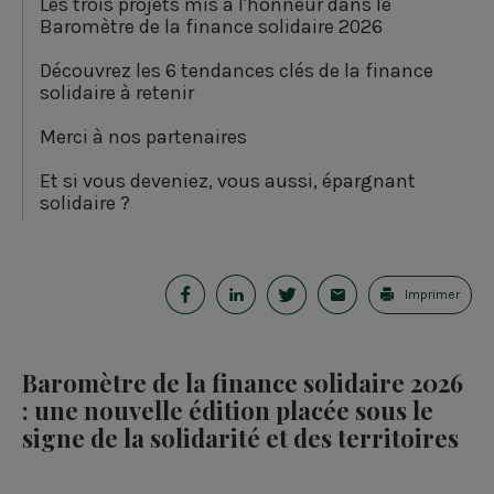
Les trois projets mis à l'honneur dans le
Baromètre de la finance solidaire 2026
Découvrez les 6 tendances clés de la finance
solidaire à retenir
Merci à nos partenaires
Et si vous deveniez, vous aussi, épargnant
solidaire ?
P
P
P
E
Imprimer
a
a
a
-
r
r
r
m
Baromètre de la finance solidaire 2026
t
t
t
a
: une nouvelle édition placée sous le
signe de la solidarité et des territoires
a
a
a
i
g
g
g
l