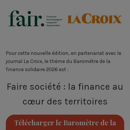
e
e
e
r
r
r
s
s
s
u
u
u
r
r
r
Pour cette nouvelle édition, en partenariat avec le
F
L
T
journal La Croix, le thème du Baromètre de la
finance solidaire 2026 est :
a
i
w
c
n
i
Faire société : la finance au
e
k
t
cœur des territoires
b
e
t
o
d
e
Télécharger le Baromètre de la
o
i
r