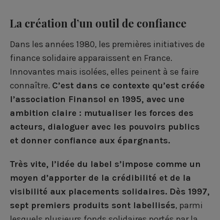
a
a
a
-
r
r
r
m
La création d’un outil de confiance
t
t
t
a
Dans les années 1980, les premières initiatives de
a
a
a
i
finance solidaire apparaissent en France.
g
g
g
l
Innovantes mais isolées, elles peinent à se faire
e
e
e
connaître.
C’est dans ce contexte qu’est créée
l’association Finansol en 1995, avec une
r
r
r
ambition claire : mutualiser les forces des
s
s
s
acteurs, dialoguer avec les pouvoirs publics
u
u
u
et donner confiance aux épargnants.
r
r
r
Très vite, l’idée du label s’impose comme un
F
L
T
moyen d’apporter de la crédibilité et de la
a
i
w
visibilité aux placements solidaires. Dès 1997,
sept premiers produits sont labellisés
, parmi
c
n
i
lesquels plusieurs fonds solidaires portés par la