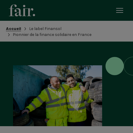
Bascu
le
men
Fil
Accueil
Le label Finansol
mobi
d'Ariane
Pionnier de la finance solidaire en France