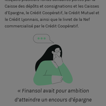
e
k
t
Caisse des dépôts et consignations et les Caisses
b
e
t
d’Epargne, le Crédit Coopératif, le Crédit Mutuel et
le Crédit Lyonnais, ainsi que le livret de la Nef
o
d
e
commercialisé par le Crédit Coopératif.
o
i
r
k
n
« Finansol avait pour ambition
d’atteindre un encours d’épargne