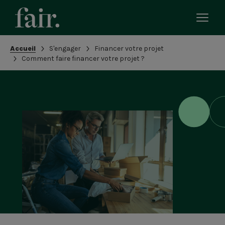
Bascu
le
men
Fil
Accueil
S'engager
Financer votre projet
mobi
d'Ariane
Comment faire financer votre projet ?