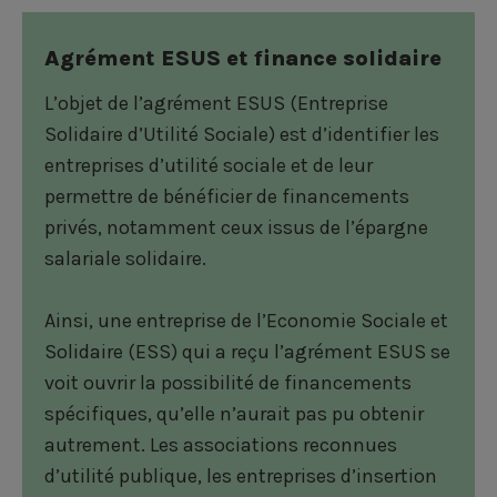
s
s
s
u
u
u
Agrément ESUS et finance solidaire
r
r
r
L’objet de l’agrément ESUS (Entreprise
F
L
T
Solidaire d’Utilité Sociale) est d’identifier les
a
i
w
entreprises d’utilité sociale et de leur
permettre de bénéficier de financements
c
n
i
privés, notamment ceux issus de l’épargne
e
k
t
salariale solidaire.
b
e
t
Ainsi, une entreprise de l’Economie Sociale et
o
d
e
Solidaire (ESS) qui a reçu l’agrément ESUS se
o
i
r
voit ouvrir la possibilité de financements
k
n
spécifiques, qu’elle n’aurait pas pu obtenir
autrement. Les associations reconnues
d’utilité publique, les entreprises d’insertion