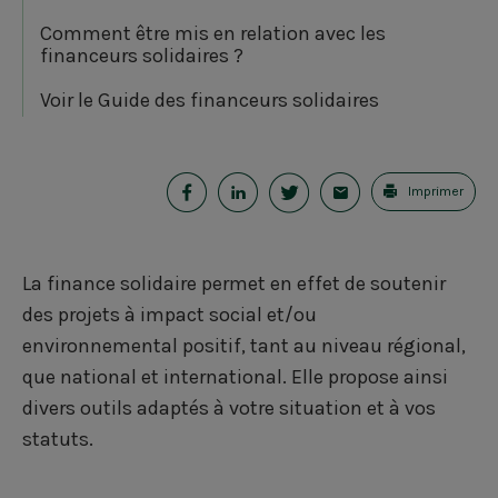
Comment être mis en relation avec les
financeurs solidaires ?
Voir le Guide des financeurs solidaires
P
P
P
E
Imprimer
a
a
a
-
r
r
r
m
La finance solidaire permet en effet de soutenir
t
t
t
a
des projets à impact social et/ou
a
a
a
i
environnemental positif, tant au niveau régional,
que national et international. Elle propose ainsi
g
g
g
l
divers outils adaptés à votre situation et à vos
e
e
e
statuts.
r
r
r