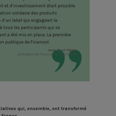
e
k
t
t et d’investissement était possible
b
e
t
ation solidaire des produits
o
d
e
on d’un label qui engageait la
o
i
r
à tous les participants qui se
nt a été mis en place. La première
k
n
on publique de Finansol.
Jean-Paul Vigier,
président de Finansol de 1995 à 1998
tiatives qui, ensemble, ont transformé
n France.