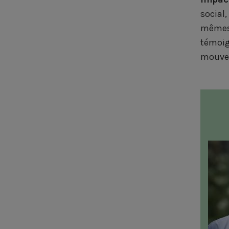
social
mêmes.
témoign
mouvem