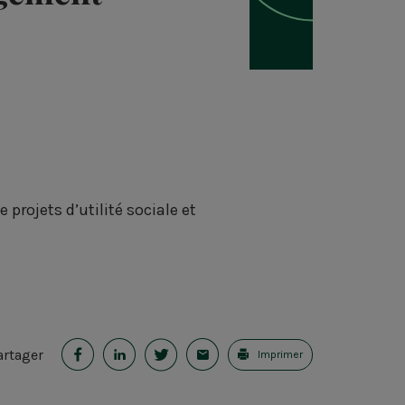
projets d’utilité sociale et
P
P
P
E
artager
Imprimer
a
a
a
-