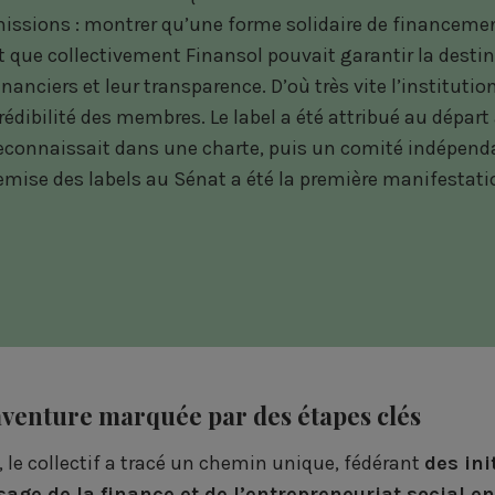
issions : montrer qu’une forme solidaire de financemen
t que collectivement Finansol pouvait garantir la destin
inanciers et leur transparence. D’où très vite l’instituti
rédibilité des membres. Le label a été attribué au départ 
econnaissait dans une charte, puis un comité indépenda
emise des labels au Sénat a été la première manifestati
venture marquée par des étapes clés
, le collectif a tracé un chemin unique, fédérant
des ini
sage de la finance et de l’entrepreneuriat social e