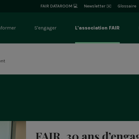
Bloc
FAIR DATAROOM 💻
Newsletter ✉️
Glossaire
-
Navigation
Entête
nformer
S'engager
L'association FAIR
gation
ipale
r
ent
Rechercher
FAIR, 30 ans d’eng