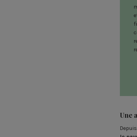
m
e
f
c
r
r
Une a
Depuis
le pay