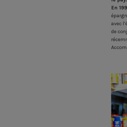
En 199
épargn
avec l
de con
récemm
Accomp