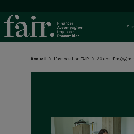
Bloc
S'i
-
Navi
princ
Recherche
Fil
Accueil
L'association FAIR
30 ans d'engagem
dans
d'Ariane
le
site