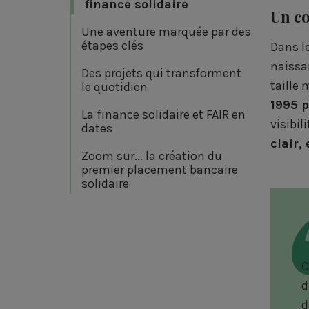
finance solidaire
Un co
Une aventure marquée par des
étapes clés
Dans l
naissan
Des projets qui transforment
taille 
le quotidien
1995 p
La finance solidaire et FAIR en
visibi
dates
clair,
Zoom sur... la création du
premier placement bancaire
solidaire
C
d
d