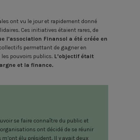
r
r
r
m
t
t
t
a
ales ont vu le jour et rapidement donné
a
a
a
i
aires. Ces initiatives étaient rares, de
g
g
g
l
ue l’association Finansol a été créée en
e
e
e
 collectifs permettant de gagner en
 les pouvoirs publics.
L’objectif était
r
r
r
pargne et la finance.
s
s
s
u
u
u
r
r
r
F
L
T
a
i
w
voir se faire connaître du public et
c
n
i
’organisations ont décidé de se réunir
m’ont élu président. Il y avait deux