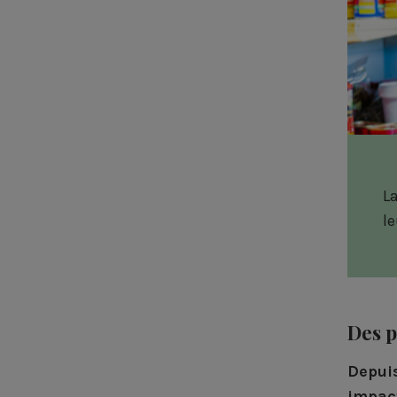
La
le
Des p
Depuis
impact