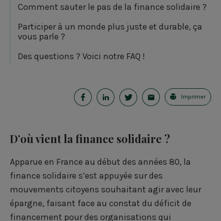
Comment sauter le pas de la finance solidaire ?
Participer à un monde plus juste et durable, ça
vous parle ?
Des questions ? Voici notre FAQ !
P
P
P
E
Imprimer
a
a
a
-
r
r
r
m
D’où vient la finance solidaire ?
t
t
t
a
Apparue en France au début des années 80, la
a
a
a
i
finance solidaire s’est appuyée sur des
g
g
g
l
mouvements citoyens souhaitant agir avec leur
e
e
e
épargne, faisant face au constat du déficit de
financement pour des organisations qui