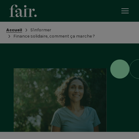
Bascu
le
men
Fil
Accueil
S'informer
mobi
d'Ariane
Finance solidaire, comment ça marche ?