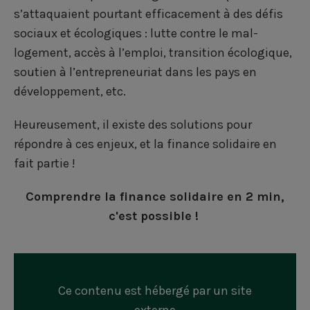
r
r
r
s’attaquaient pourtant efficacement à des défis
s
s
s
sociaux et écologiques : lutte contre le mal-
u
u
u
logement, accès à l’emploi, transition écologique,
r
r
r
soutien à l’entrepreneuriat dans les pays en
développement, etc.
F
L
T
a
i
w
Heureusement, il existe des solutions pour
c
n
i
répondre à ces enjeux, et la finance solidaire en
fait partie !
e
k
t
b
e
t
Comprendre la finance solidaire en 2 min,
c'est possible !
o
d
e
o
i
r
k
n
Ce contenu est hébergé par un site