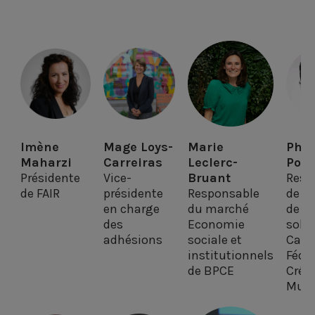
Imène
Mage Loys-
Marie
Phil
Maharzi
Carreiras
Leclerc-
Poir
Présidente
Vice-
Bruant
Resp
de FAIR
présidente
Responsable
de la
en charge
du marché
de la
des
Economie
solid
adhésions
sociale et
Cais
institutionnels
Fédé
de BPCE
Crédi
Mutu