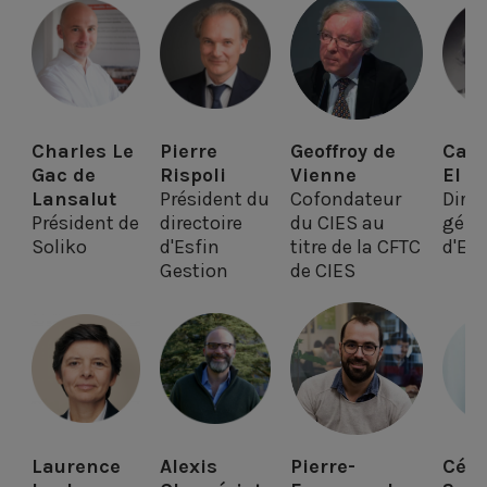
Charles Le
Pierre
Geoffroy de
Cath
Gac de
Rispoli
Vienne
El A
Lansalut
Président du
Cofondateur
Direc
Président de
directoire
du CIES au
géné
Soliko
d'Esfin
titre de la CFTC
d'En
Gestion
de CIES
Laurence
Alexis
Pierre-
Céli