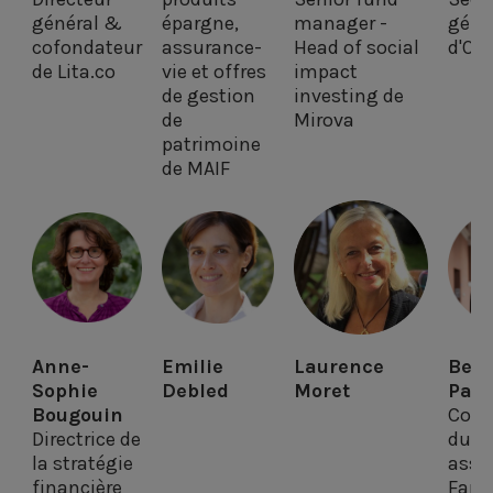
général &
épargne,
manager -
géné
cofondateur
assurance-
Head of social
d'Oik
de Lita.co
vie et offres
impact
de gestion
investing de
de
Mirova
patrimoine
de MAIF
Anne-
Emilie
Laurence
Bern
Sophie
Debled
Moret
Paul
Bougouin
Codi
Directrice de
du g
la stratégie
assoc
financière
Fami