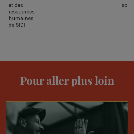
et des
solid
ressources
humaines
de SIDI
Pour aller plus loin