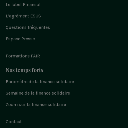
u
o
o
o
pied
s
s
Le label Finansol
u
u
u
u
s
de
r
s
s
s
u
l
s
s
s
L’agrément ESUS
page
r
i
u
u
u
n
f
k
r
r
r
a
e
Questions fréquentes
t
i
y
c
d
e
w
n
o
i
b
n
i
s
u
Espace Presse
o
t
t
t
o
t
a
u
k
e
g
b
r
r
e
Formations FAIR
a
m
Nos temps forts
Baromètre de la finance solidaire
Semaine de la finance solidaire
Zoom sur la finance solidaire
Contact