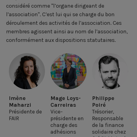
a
a
a
i
considéré comme "l’organe dirigeant de
g
g
g
l
l’association". C’est lui qui se charge du bon
e
e
e
déroulement des activités de l’association. Ces
membres agissent ainsi au nom de l’association,
r
r
r
conformément aux dispositions statutaires.
s
s
s
u
u
u
r
r
r
F
L
T
a
i
w
Imène
Mage Loys-
Philippe
c
n
i
Maharzi
Carreiras
Poiré
e
k
t
Présidente de
Vice-
Trésorier,
FAIR
présidente en
Responsable
b
e
t
charge des
de la finance
adhésions
solidaire chez
o
d
e