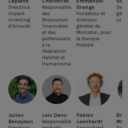
Laplane
Charvériat
Emmanuel
Scor
Directrice
Responsable
Grange
Secré
impact
des
Fondateur et
géné
investing
Ressources
directeur
La N
d'Amundi
financières
général de
et des
Microdon, pour
partenariats
la Banque
à la
Postale
Fédération
Habitat et
Humanisme
Julien
Loïc Dano
Fabien
Brig
Benayoun
Responsable
Leonhardt
Mon
Directeur
produits
Senior fund
Secré