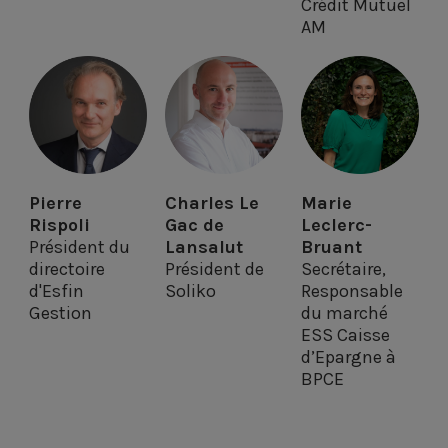
Crédit Mutuel
o
i
r
AM
k
n
Pierre
Charles Le
Marie
Rispoli
Gac de
Leclerc-
Président du
Lansalut
Bruant
directoire
Président de
Secrétaire,
d'Esfin
Soliko
Responsable
Gestion
du marché
ESS Caisse
d’Epargne à
BPCE