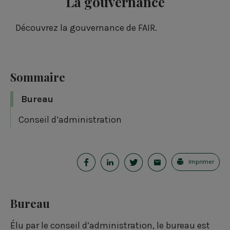
La gouvernance
Découvrez la gouvernance de FAIR.
Sommaire
Bureau
Conseil d’administration
P
P
P
E
Imprimer
a
a
a
-
r
r
r
m
Bureau
t
t
t
a
Élu par le conseil d’administration, le bureau est