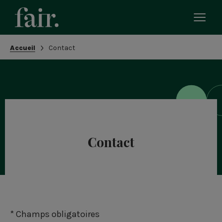
Bascu
le
men
Fil
Accueil
Contact
mobi
d'Ariane
Contact
* Champs obligatoires