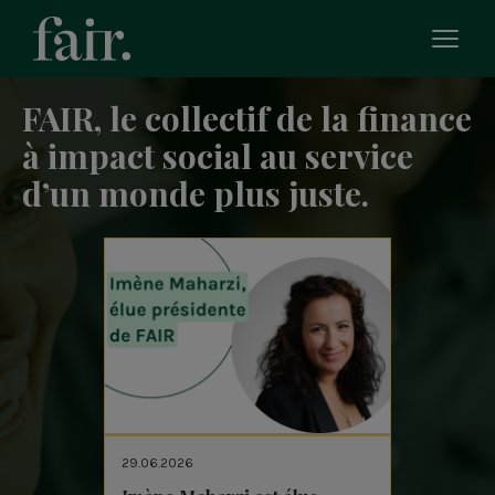
Bascu
le
men
FAIR, le collectif de la finance
mobi
à impact social au service
d’un monde plus juste.
29.06.2026
24.06.20