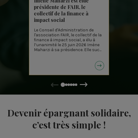
Imène Maharzi est élue
Baromè
présidente de FAIR, le
solidai
collectif de la finance à
donnen
impact social
sens à 
Le Conseil d'Administration de
Chaque a
l'association FAIR, le collectif de la
Croix pu
finance à impact social, a élu à
finance 
l’unanimité le 25 juin 2026 Imène
de la fi
Maharzi à sa présidence. Elle suc...
cette au
Précédent
Suivant
Devenir épargnant solidaire,
c’est très simple !