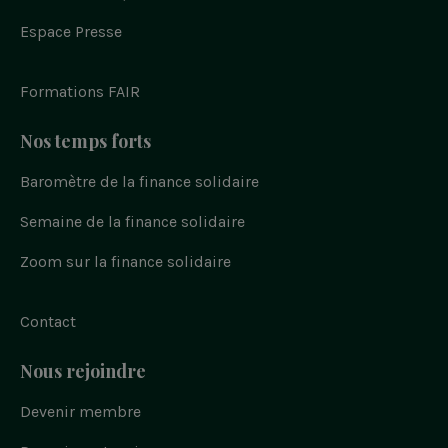
e
w
n
o
i
b
n
i
s
u
Espace Presse
o
t
t
t
o
t
a
u
k
e
g
b
r
r
e
Formations FAIR
a
m
Nos temps forts
Baromètre de la finance solidaire
Semaine de la finance solidaire
Zoom sur la finance solidaire
Contact
Nous rejoindre
Devenir membre