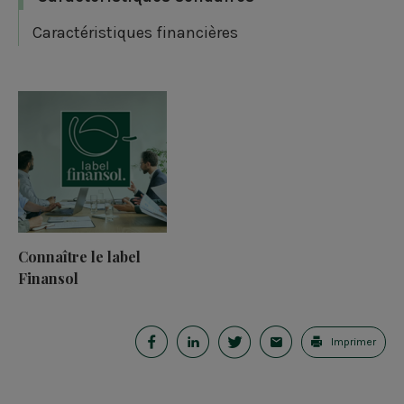
Caractéristiques financières
Connaître le label
Finansol
P
P
P
E
Imprimer
a
a
a
-