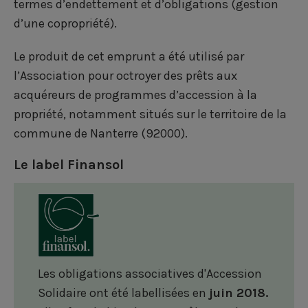
termes d’endettement et d’obligations (gestion
b
e
t
d’une copropriété).
o
d
e
Le produit de cet emprunt a été utilisé par
o
i
r
l’Association pour octroyer des prêts aux
k
n
acquéreurs de programmes d’accession à la
propriété, notamment situés sur le territoire de la
commune de Nanterre (92000).
Le label Finansol
Les obligations associatives d'Accession
Solidaire ont été labellisées en
juin 2018.