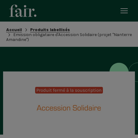
Bascu
le
men
Fil
Accueil
Produits labellisés
mobi
Emission obligataire d'Accession Solidaire (projet "Nanterre
d'Ariane
Amandine")