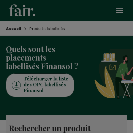
Bascu
le
men
Fil
Accueil
Produits labellisés
mobi
d'Ariane
Quels sont les
placements
labellisés Finansol ?
Télécharger la liste
des OPC labellisés
Finansol
Rechercher un produit