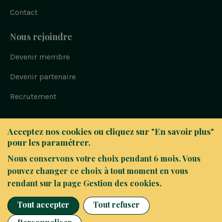
Contact
Nous rejoindre
Devenir membre
Devenir partenaire
Recrutement
Bloc
© FAIR 2023
Acceptez nos cookies ou cliquez sur "En savoir plus"
-
Politique de confidentialité
pour les paramétrer.
Navigation
sous
Nous conservons votre choix pendant 6 mois. Vous
Mentions légales
pied
pouvez changer ce choix à tout moment en vous
Alerte fraude / vigilance
de
rendant sur la page Gestion des cookies.
page
Gestion des cookies
Tout accepter
Tout refuser