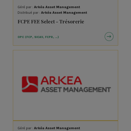
Cerf Vert
Géré par :
Arkéa Asset Management
Chênelet
Distribué par :
Arkéa Asset Management
CIGALES
FCPE FEE Select - Trésorerie
Coopérative Oasis
Covéa Finance
OPC (FCP, SICAV, FCPR, …)
Crédit Agricole
Crédit Coopératif
Crédit Municipal de Lyon
Crédit Municipal de Nantes
Crédit Municipal de Nîmes
Crédit Municipal de Paris
Crédit Municipal de Toulouse
Crédit Mutuel / CIC
Crédit Mutuel Alliance Fédérale
Crédit Mutuel de Bretagne
Géré par :
Arkéa Asset Management