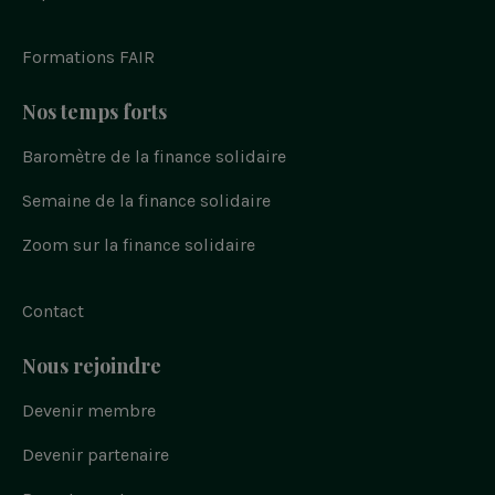
t
t
t
o
t
a
u
k
e
g
b
r
r
e
Formations FAIR
a
m
Nos temps forts
Baromètre de la finance solidaire
Semaine de la finance solidaire
Zoom sur la finance solidaire
Contact
Nous rejoindre
Devenir membre
Devenir partenaire