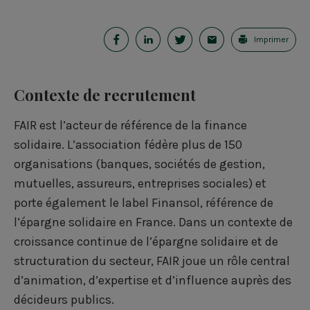
P
P
P
E
Imprimer
a
a
a
-
r
r
r
m
Contexte de recrutement
t
t
t
a
FAIR est l’acteur de référence de la finance
a
a
a
i
solidaire. L’association fédère plus de 150
g
g
g
l
organisations (banques, sociétés de gestion,
e
e
e
mutuelles, assureurs, entreprises sociales) et
porte également le label Finansol, référence de
r
r
r
l’épargne solidaire en France. Dans un contexte de
s
s
s
croissance continue de l’épargne solidaire et de
u
u
u
structuration du secteur, FAIR joue un rôle central
d’animation, d’expertise et d’influence auprès des
r
r
r
décideurs publics.