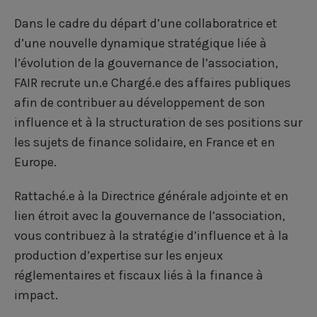
F
L
T
a
i
w
Dans le cadre du départ d’une collaboratrice et
d’une nouvelle dynamique stratégique liée à
c
n
i
l’évolution de la gouvernance de l’association,
e
k
t
FAIR recrute un.e Chargé.e des affaires publiques
b
e
t
afin de contribuer au développement de son
influence et à la structuration de ses positions sur
o
d
e
les sujets de finance solidaire, en France et en
o
i
r
Europe.
k
n
Rattaché.e à la Directrice générale adjointe et en
lien étroit avec la gouvernance de l’association,
vous contribuez à la stratégie d’influence et à la
production d’expertise sur les enjeux
réglementaires et fiscaux liés à la finance à
impact.