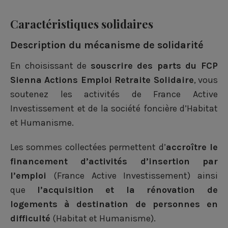
a
a
a
-
r
r
r
m
Caractéristiques solidaires
t
t
t
a
Description du mécanisme de solidarité
a
a
a
i
En choisissant de
souscrire des parts du FCP
g
g
g
l
Sienna Actions Emploi Retraite Solidaire
, vous
e
e
e
soutenez les activités de
France Active
r
r
r
Investissement
et de la société
foncière d’Habitat
et Humanisme
.
s
s
s
u
u
u
Les sommes collectées permettent d’
accroître le
financement d’activités d’insertion par
r
r
r
l’emploi
(France Active Investissement) ainsi
F
L
T
que
l’acquisition et la rénovation de
a
i
w
logements à destination de personnes en
c
n
i
difficulté
(Habitat et Humanisme).