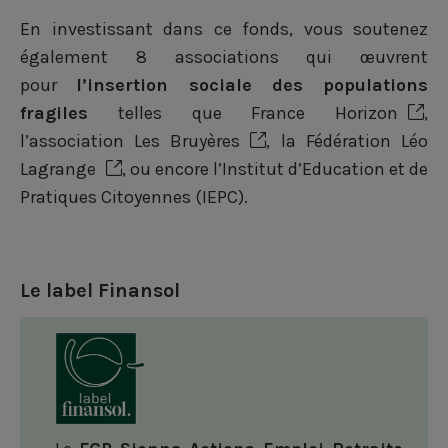
e
k
t
En investissant dans ce fonds, vous soutenez
b
e
t
également 8 associations qui œuvrent
pour
l’insertion sociale des populations
o
d
e
fragiles
telles que
France Horizon
,
o
i
r
l’association
Les Bruyères
, la
Fédération Léo
k
n
Lagrange
, ou encore l’Institut d’Education et de
Pratiques Citoyennes (IEPC).
Le label Finansol