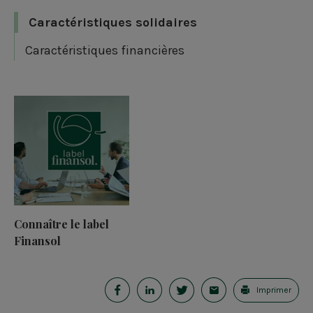
Caractéristiques solidaires
Caractéristiques financières
Connaître le label
Finansol
P
P
P
E
Imprimer