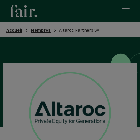
Bascu
le
men
Fil
Accueil
Membres
Altaroc Partners SA
mobi
d'Ariane