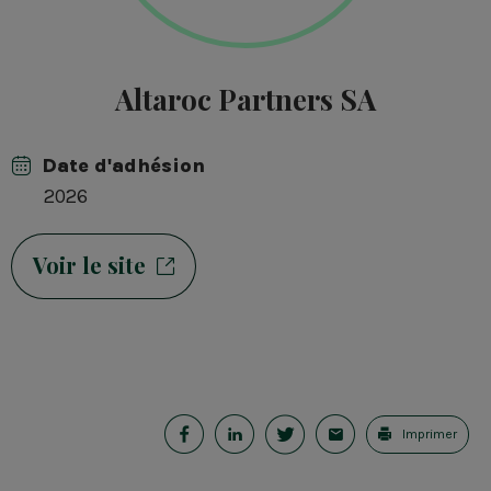
Altaroc Partners SA
Date d'adhésion
2026
Voir le site
P
P
P
E
Imprimer
a
a
a
-