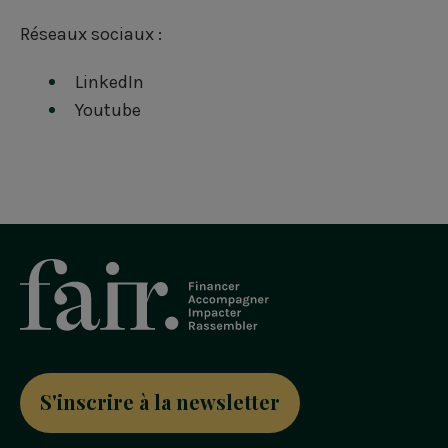
e
k
t
b
e
t
Réseaux sociaux :
o
d
e
LinkedIn
o
i
r
Youtube
k
n
S'inscrire à la newsletter