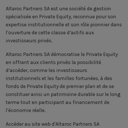
r
r
r
m
Altaroc Partners SA est une société de gestion
t
t
t
a
spécialisée en Private Equity, reconnue pour son
a
a
a
i
expertise institutionnelle et son rôle pionnier dans
l’ouverture de cette classe d’actifs aux
g
g
g
l
investisseurs privés.
e
e
e
‍Altaroc Partners SA démocratise le Private Equity
r
r
r
en offrant aux clients privés la possibilité
s
s
s
d’accéder, comme les investisseurs
u
u
u
institutionnels et les familles fortunées, à des
r
r
r
fonds de Private Equity de premier plan et de se
constituer ainsi un patrimoine durable sur le long
F
L
T
terme tout en participant au financement de
a
i
w
l’économie réelle.
c
n
i
Accéder au site web d'Altaroc Partners SA