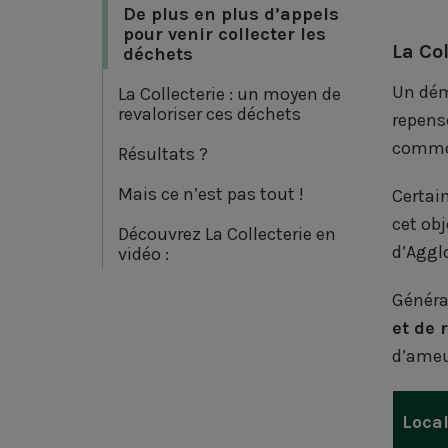
De plus en plus d’appels
pour venir collecter les
La Co
déchets
Un dém
La Collecterie : un moyen de
revaloriser ces déchets
repens
commod
Résultats ?
Mais ce n’est pas tout !
Certai
cet ob
Découvrez La Collecterie en
d’Aggl
vidéo :
Généra
et de 
d’ameub
Local