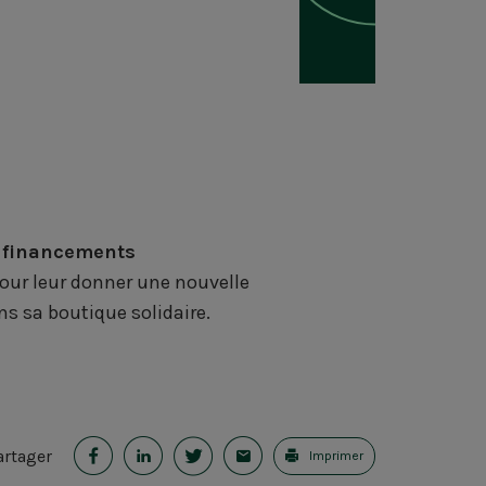
e
financements
e pour leur donner une nouvelle
ns sa boutique solidaire.
P
P
P
E
artager
Imprimer