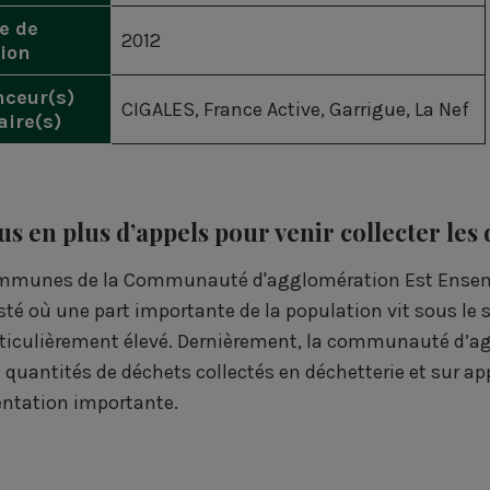
e de
2012
tion
nceur(s)
CIGALES
,
France Active
,
Garrigue
,
La Nef
aire(s)
us en plus d’appels pour venir collecter les
mmunes de la Communauté d'agglomération Est Ensembl
sté où une part importante de la population vit sous le 
rticulièrement élevé. Dernièrement, la communauté d’ag
s quantités de déchets collectés en déchetterie et sur 
tation importante.