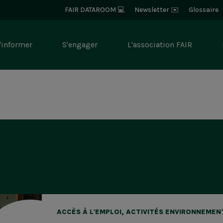
Bloc
FAIR DATAROOM 💻
Newsletter ✉️
Glossaire
-
Navigation
c
Entête
'informer
S'engager
L'association FAIR
igation
ncipale
r
Rechercher
ACCÈS À L'EMPLOI, ACTIVITÉS ENVIRONNEMEN