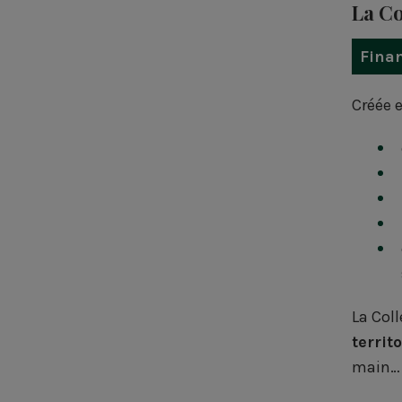
La Co
Finan
Créée e
La Col
territo
main…