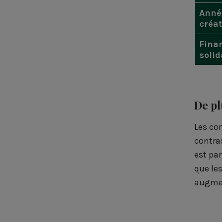
Anné
créa
Fina
solid
De pl
Les co
contra
est pa
que le
augmen