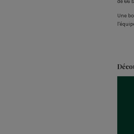
de 66 s
Une bo
l'équip
Décou