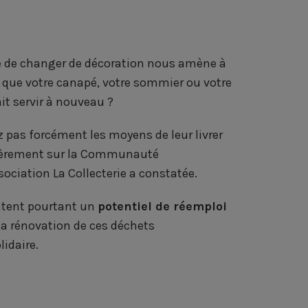
a
a
a
-
r
r
r
m
t
t
t
a
 de changer de décoration nous amène à
a
a
a
i
 que votre canapé, votre sommier ou votre
g
g
g
l
t servir à nouveau ?
e
e
e
 pas forcément les moyens de leur livrer
r
r
r
ulièrement sur la Communauté
s
s
s
ociation La Collecterie a constatée.
u
u
u
entent pourtant un
potentiel de réemploi
r
r
r
 la rénovation de ces déchets
lidaire.
F
L
T
a
i
w
c
n
i