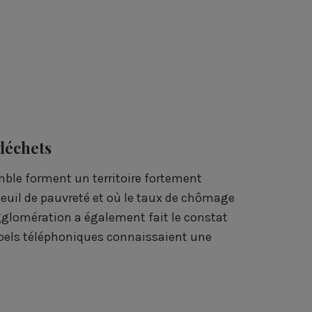
e
k
t
b
e
t
o
d
e
o
i
r
k
n
 déchets
e forment un territoire fortement
seuil de pauvreté et où le taux de chômage
glomération a également fait le constat
appels téléphoniques connaissaient une