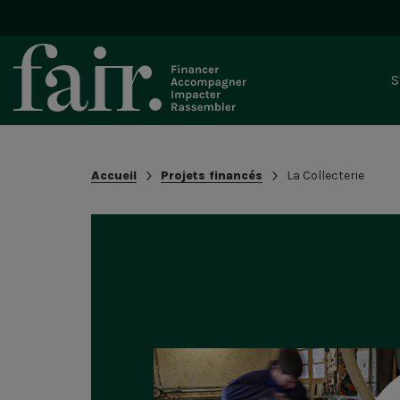
Blo
S
-
Nav
pri
Recherche
Fil
Accueil
Projets financés
La Collecterie
dans
d'Ariane
le
site