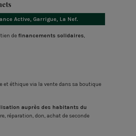
hets
ance Active
,
Garrigue
,
La Nef
.
utien de
financements solidaires
,
e et éthique via la vente dans sa boutique
lisation auprès des habitants du
re, réparation, don, achat de seconde