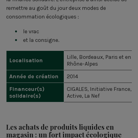
r
r
r
remettre au goût du jour deux modes de
s
s
s
consommation écologiques :
u
u
u
le vrac
r
r
r
et la consigne.
F
L
T
Lille, Bordeaux, Paris et en r
a
i
w
Localisation
Rhône-Alpes
c
n
i
Année de création
2014
e
k
t
Financeur(s)
CIGALES
,
Initiative France
,
F
b
e
t
solidaire(s)
Active
,
La Nef
o
d
e
o
i
r
Les achats de produits liquides en
k
n
magasin : un fort impact écologique