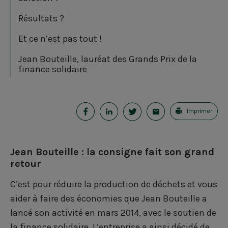
Résultats ?
Et ce n’est pas tout !
Jean Bouteille, lauréat des Grands Prix de la
finance solidaire
P
P
P
E
Imprimer
a
a
a
-
r
r
r
m
Jean Bouteille : la consigne fait son grand
t
t
t
a
retour
a
a
a
i
C’est pour réduire la production de déchets et vous
g
g
g
l
aider à faire des économies que Jean Bouteille a
lancé son activité en mars 2014, avec le soutien de
e
e
e
la finance solidaire. L’entreprise a ainsi décidé de