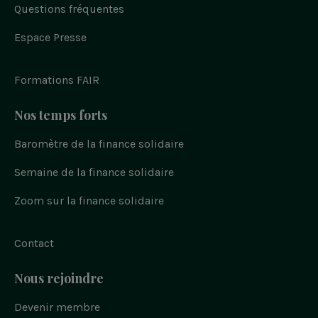
a
e
Questions fréquentes
t
i
y
c
d
e
w
n
o
i
b
n
i
s
u
Espace Presse
o
t
t
t
o
t
a
u
k
e
g
b
r
r
e
Formations FAIR
a
m
Nos temps forts
Baromètre de la finance solidaire
Semaine de la finance solidaire
Zoom sur la finance solidaire
Contact
Nous rejoindre
Devenir membre