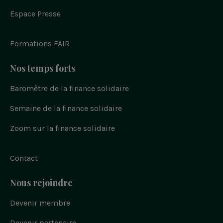
e
w
n
o
i
b
n
i
s
u
Espace Presse
o
t
t
t
o
t
a
u
k
e
g
b
r
r
e
Formations FAIR
a
m
Nos temps forts
Baromètre de la finance solidaire
Semaine de la finance solidaire
Zoom sur la finance solidaire
Contact
Nous rejoindre
Devenir membre
Devenir partenaire