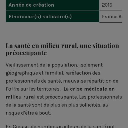
r
r
r
Année de création
2015
F
L
T
Financeur(s) solidaire(s)
France Acti
a
i
w
c
n
i
e
k
t
La santé en milieu rural, une situation
b
e
t
préoccupante
o
d
e
Vieillissement de la population, isolement
o
i
r
géographique et familial, raréfaction des
k
n
professionnels de santé, mauvaise répartition de
l’offre sur les territoires… La
crise médicale en
milieu rural
est préoccupante. Les professionnels
de la santé sont de plus en plus sollicités, au
risque d’être à bout.
En Creuse, de nombreux acteurs de la santé ont