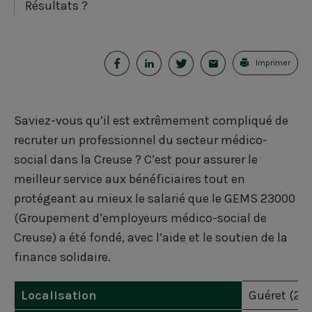
Résultats ?
P
P
P
E
Imprimer
a
a
a
-
r
r
r
m
Saviez-vous qu’il est extrêmement compliqué de
t
t
t
a
recruter un professionnel du secteur médico-
a
a
a
i
social dans la Creuse ? C’est pour assurer le
meilleur service aux bénéficiaires tout en
g
g
g
l
protégeant au mieux le salarié que le GEMS 23000
e
e
e
(Groupement d’employeurs médico-social de
r
r
r
Creuse) a été fondé, avec l’aide et le soutien de la
finance solidaire.
s
s
s
u
u
u
Localisation
Guéret (23)