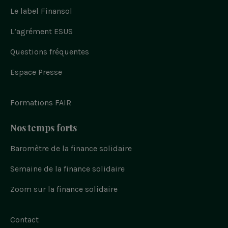
s
u
o
o
o
pied
s
s
Le label Finansol
u
u
u
u
s
de
r
s
s
s
u
l
s
s
s
L’agrément ESUS
page
r
i
u
u
u
n
f
k
r
r
r
a
e
Questions fréquentes
t
i
y
c
d
e
w
n
o
i
b
n
i
s
u
Espace Presse
o
t
t
t
o
t
a
u
k
e
g
b
r
r
e
Formations FAIR
a
m
Nos temps forts
Baromètre de la finance solidaire
Semaine de la finance solidaire
Zoom sur la finance solidaire
Contact