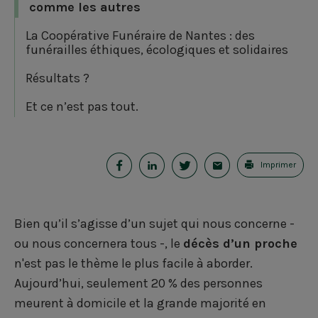
comme les autres
La Coopérative Funéraire de Nantes : des
funérailles éthiques, écologiques et solidaires
Résultats ?
Et ce n’est pas tout.
P
P
P
E
Imprimer
a
a
a
-
r
r
r
m
Bien qu’il s’agisse d’un sujet qui nous concerne -
t
t
t
a
ou nous concernera tous -, le
décès d’un proche
a
a
a
i
n'est pas le thème le plus facile à aborder.
Aujourd’hui, seulement 20 % des personnes
g
g
g
l
meurent à domicile et la grande majorité en