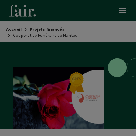
Bascu
le
men
Fil
Accueil
Projets financés
mobi
d'Ariane
Coopérative Funéraire de Nantes