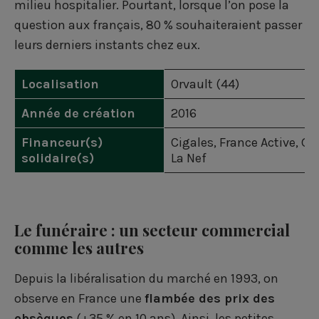
e
e
e
milieu hospitalier. Pourtant, lorsque l’on pose la
r
r
r
question aux français, 80 % souhaiteraient passer
leurs derniers instants chez eux.
s
s
s
u
u
u
Localisation
Orvault (44)
r
r
r
Année de création
2016
F
L
T
Financeur(s)
Cigales
,
France Active
,
Ga
a
i
w
solidaire(s)
La Nef
c
n
i
e
k
t
b
e
t
Le funéraire : un secteur commercial
comme les autres
o
d
e
o
i
r
Depuis la libéralisation du marché en 1993, on
observe en France une
flambée des prix des
k
n
obsèques
(+35 % en 10 ans). Ainsi, les petites