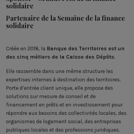
a
a
a
i
solidaire
g
g
g
l
Partenaire de la Semaine de la finance
e
e
e
solidaire
r
r
r
s
s
s
Créée en 2018, la
Banque des Territoires est un
u
u
u
des cinq métiers de la Caisse des Dépôts
.
r
r
r
Elle rassemble dans une même structure les
F
L
T
expertises internes à destination des territoires.
Porte d’entrée client unique, elle propose des
a
i
w
solutions sur mesure de conseil et de
c
n
i
financement en prêts et en investissement pour
e
k
t
répondre aux besoins des collectivités locales, des
b
e
t
organismes de logement social, des entreprises
publiques locales et des professions juridiques.