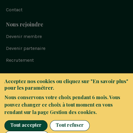
Contact
Nous rejoindre
Devenir membre
Devenir partenaire
Recrutement
Bloc
© FAIR 2023
Acceptez nos cookies ou cliquez sur "En savoir plus"
-
pour les paramétrer.
Politique de confidentialité
Navigation
sous
Nous conservons votre choix pendant 6 mois. Vous
Mentions légales
pied
pouvez changer ce choix à tout moment en vous
Alerte fraude / vigilance
de
rendant sur la page Gestion des cookies.
page
Gestion des cookies
Tout accepter
Tout refuser