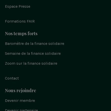
e
w
n
o
i
b
n
i
s
u
Espace Presse
o
t
t
t
o
t
a
u
k
e
g
b
r
r
e
Formations FAIR
a
m
Nos temps forts
Baromètre de la finance solidaire
Semaine de la finance solidaire
Zoom sur la finance solidaire
Contact
Nous rejoindre
Devenir membre
Devenir partenaire