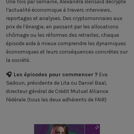
F
L
T
Une fois par semaine, Alexandra Bensaid décrypte
a
i
w
l’actualité économique à travers interviews,
reportages et analyses. Des cryptomonnaies aux
c
n
i
prix de l’énergie, en passant par les allocations
e
k
t
chômage ou les réformes des retraites, chaque
b
e
t
épisode aide à mieux comprendre les dynamiques
o
d
e
économiques et leurs conséquences concrètes sur
la société.
o
i
r
k
n
🎧 Les épisodes pour commencer ?
Eva
Sadoun, présidente de Lita
ou
Daniel Baal,
directeur général de Crédit Mutuel Alliance
Fédérale
(tous les deux adhérents de FAIR)