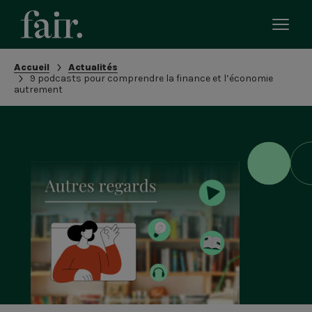
Bascu
le
men
Fil
Accueil
Actualités
mobi
9 podcasts pour comprendre la finance et l’économie
d'Ariane
autrement