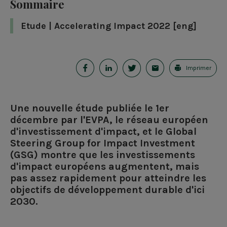
Sommaire
Etude | Accelerating Impact 2022 [eng]
P
P
P
E
Imprimer
a
a
a
-
r
r
r
m
Une nouvelle étude publiée le 1er
t
t
t
a
décembre par l'EVPA, le réseau européen
d'investissement d'impact, et le Global
a
a
a
i
Steering Group for Impact Investment
g
g
g
l
(GSG) montre que les investissements
d'impact européens augmentent, mais
e
e
e
pas assez rapidement pour atteindre les
objectifs de développement durable d'ici
r
r
r
2030.
s
s
s