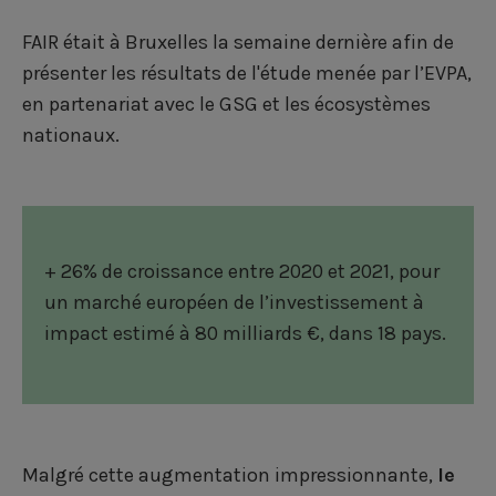
u
u
u
r
r
r
FAIR était à Bruxelles la semaine dernière afin de
présenter les résultats de l'étude menée par l’EVPA,
F
L
T
en partenariat avec le GSG et les écosystèmes
a
i
w
nationaux.
c
n
i
e
k
t
b
e
t
+ 26% de croissance entre 2020 et 2021, pour
o
d
e
un marché européen de l’investissement à
o
i
r
impact estimé à 80 milliards €, dans 18 pays.
k
n
Malgré cette augmentation impressionnante,
le