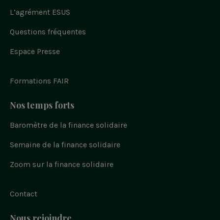
de
r
s
s
s
u
l
s
s
s
L’agrément ESUS
page
r
i
u
u
u
n
f
k
r
r
r
a
e
Questions fréquentes
t
i
y
c
d
e
w
n
o
i
b
n
i
s
u
Espace Presse
o
t
t
t
o
t
a
u
k
e
g
b
r
r
e
Formations FAIR
a
m
Nos temps forts
Baromètre de la finance solidaire
Semaine de la finance solidaire
Zoom sur la finance solidaire
Contact
Nous rejoindre