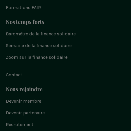
e
g
b
r
r
e
Formations FAIR
a
m
Nos temps forts
Baromètre de la finance solidaire
Semaine de la finance solidaire
Zoom sur la finance solidaire
Contact
Nous rejoindre
Devenir membre
Devenir partenaire
Recrutement