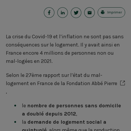
P
P
P
E
Imprimer
a
a
a
-
r
r
r
m
La crise du Covid-19 et l’inflation ne sont pas sans
t
t
t
a
conséquences sur le logement. Il y avait ainsi en
a
a
a
i
France encore 4 millions de personnes non ou
mal-logées en 2021.
g
g
g
l
e
e
e
Selon le
27ème rapport sur l’état du mal-
logement en France de la Fondation Abbé Pierre
r
r
r
,
s
s
s
u
u
u
le
nombre de personnes sans domicile
a doublé depuis 2012
,
r
r
r
la
demande de logement social a
F
L
T
quintuplé
, alors même que la production