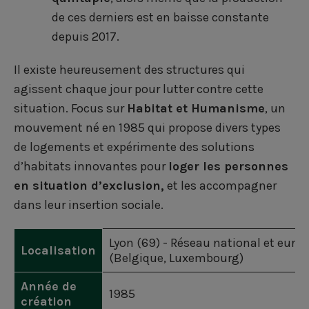
a
i
w
de ces derniers est en baisse constante
depuis 2017.
c
n
i
e
k
t
Il existe heureusement des structures qui
b
e
t
agissent chaque jour pour lutter contre cette
situation. Focus sur
Habitat et Humanisme
, un
o
d
e
mouvement né en 1985 qui propose divers types
o
i
r
de logements et expérimente des solutions
k
n
d’habitats innovantes pour
loger les personnes
en situation d’exclusion,
et les accompagner
dans leur insertion sociale.
Lyon (69) - Réseau national et euro
Localisation
(Belgique, Luxembourg)
Année de
1985
création