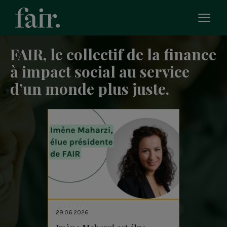
Bascu
le
men
FAIR, le collectif de la finance
mobi
à impact social au service
d’un monde plus juste.
29.06.2026
24.06.20