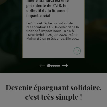
Imène Maharzi est élue
Baromè
présidente de FAIR, le
solidai
collectif de la finance à
donnen
impact social
sens à 
Le Conseil d'Administration de
Chaque a
l'association FAIR, le collectif de la
Croix pu
finance à impact social, a élu à
finance 
l’unanimité le 25 juin 2026 Imène
de la fi
Maharzi à sa présidence. Elle suc...
cette au
Précédent
Suivant
Devenir épargnant solidaire,
c’est très simple !