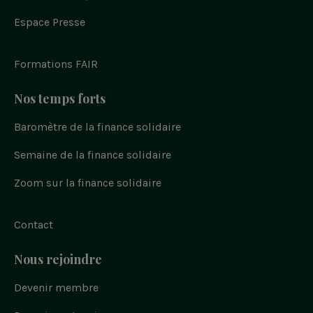
e
w
n
o
i
b
n
i
s
u
Espace Presse
o
t
t
t
o
t
a
u
k
e
g
b
r
r
e
Formations FAIR
a
m
Nos temps forts
Baromètre de la finance solidaire
Semaine de la finance solidaire
Zoom sur la finance solidaire
Contact
Nous rejoindre
Devenir membre