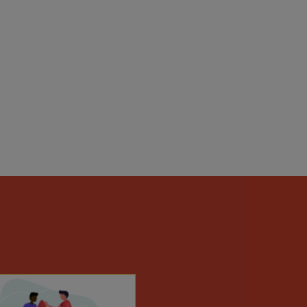
IKO
an Solidarité Investissement
ages Vivants