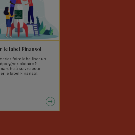
r le label Finansol
Quels sont les placements
OPC labellisés Finansol ?
eriez faire labelliser un
'épargne solidaire ?
Accédez à la liste des OPC labell
a marche à suivre pour
Finansol 2024 !
r le label Finansol.