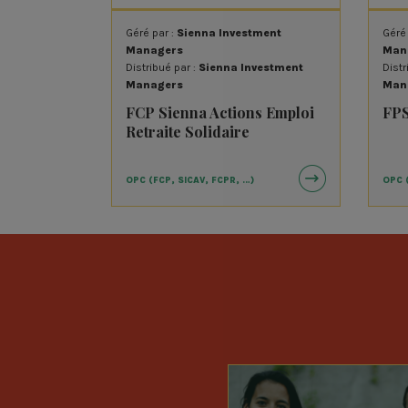
SNL-Prologues
Géré par :
Sienna Investment
Géré
Terrafine
Managers
Man
UrbanCoop
Distribué par :
Sienna Investment
Distr
Managers
Man
FCP Sienna Actions Emploi
FPS
Retraite Solidaire
OPC (FCP, SICAV, FCPR, …)
OPC 