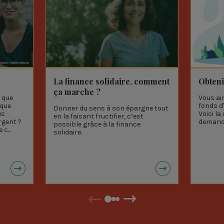
La finance solidaire, comment
Obteni
ça marche ?
 que
Vous aim
lque
fonds d
Donner du sens à son épargne tout
us
Voici l
en la faisant fructifier, c’est
rgent ?
demande
possible grâce à la finance
c...
solidaire.
Précédent
Suivant