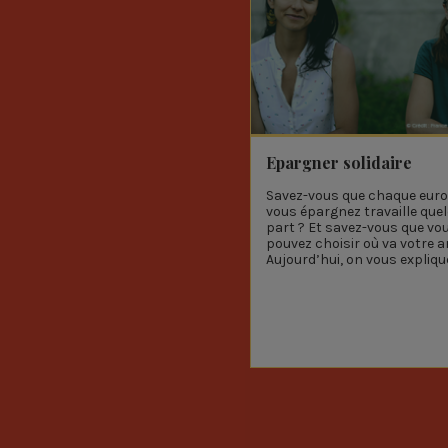
Epargner solidaire
Savez-vous que chaque euro
vous épargnez travaille que
part ? Et savez-vous que vo
pouvez choisir où va votre a
Aujourd’hui, on vous explique 