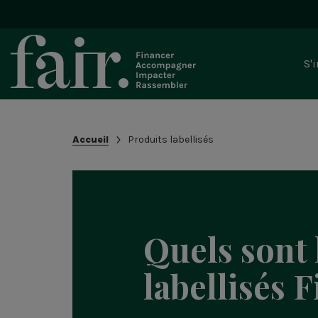
Bloc
S'
-
Navi
prin
Recherche
Fil
Accueil
Produits labellisés
dans
d'Ariane
le
site
Quels sont 
labellisés 