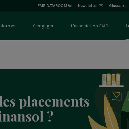
Bloc
FAIR DATAROOM 💻
Newsletter ✉️
Glossaire
-
Navigation
Entête
informer
S'engager
L'association FAIR
L
gation
cipale
r
Rechercher
les placements
Finansol ?