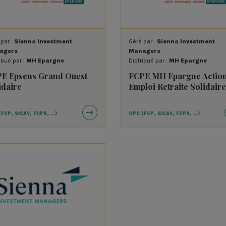
Energie Partagée Investissement
EPA
Femu Quì
Fer
Fondation pour le Logement Social
Fra
(FLS)
 par :
Sienna Investment
Géré par :
Sienna Investment
agers
Managers
Garrigue
Gay
ibué par :
MH Epargne
Distribué par :
MH Epargne
Groupe VYV
Hab
E Epsens Grand Ouest
FCPE MH Epargne Actio
idaire
Emploi Retraite Solidaire
HAPI'Coop
IéS
Inpulse Investment Manager
Iro
(FCP, SICAV, FCPR, …)
OPC (FCP, SICAV, FCPR, …)
La Financière Responsable
La 
Les 3 colonnes
LITA
Macif
Mac
Mandarine Gestion
MH 
Mirova
Nat
nt
Oikocredit
PhiT
SIDI
Sie