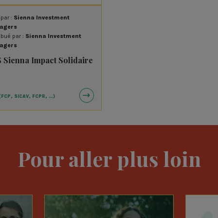
Société Générale
SOL
 par :
Sienna Investment
Terre de Liens
Urb
agers
Vasco
Vill
ibué par :
Sienna Investment
agers
 Sienna Impact Solidaire
(FCP, SICAV, FCPR, …)
Pour aller plus loin