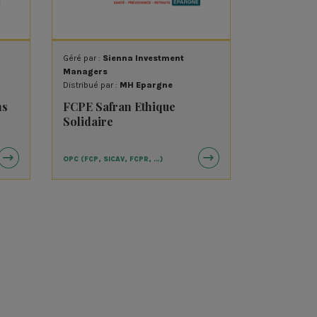
RTIM
mes En ViE (FEVE)
nce Active Investissement
Géré par :
Sienna Investment
Managers
-Lussac Gestion
Distribué par :
MH Epargne
itat & Partage
ns
FCPE Safran Ethique
Solidaire
ko
OPC (FCP, SICAV, FCPR, …)
Nef
.co
if / Mutavie
Epargne
ixis Interépargne
rust Partenaires
nna Investment Managers