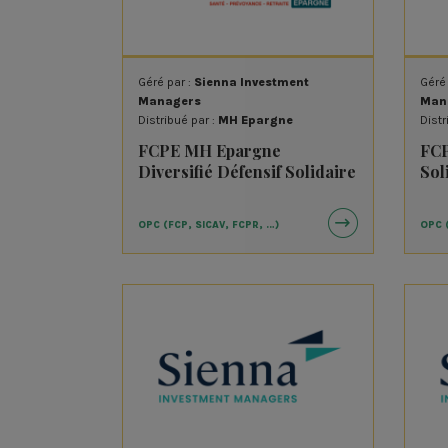
Enercoop Midi-Pyrénées
Familles Solidaires
Fondation Léopold Bellan
Géré par :
Sienna Investment
Géré
Managers
Man
Fratries
Distribué par :
MH Epargne
Distr
Generali Vie
FCPE MH Epargne
FCP
Diversifié Défensif Solidaire
Sol
Habitat et Humanisme
INCO
OPC (FCP, SICAV, FCPR, …)
OPC 
La Banque Postale
LCL
Lurzaindia
MAIF
Microfinance Solidaire
OFI Invest Asset Manageme
Rothschild & Co Asset
Management