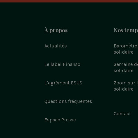
Bloc
À propos
Nos temps
-
Navigation
Actualités
Baromètre 
solidaire
pied
de
Le label Finansol
Semaine de
page
solidaire
L’agrément ESUS
Zoom sur l
solidaire
Questions fréquentes
Contact
Espace Presse