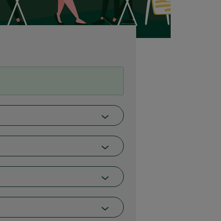
rgner via une entreprise
daire
rire des actions non cotées solidaires, des
sociales, etc.
igation
trat d’assurance-vie